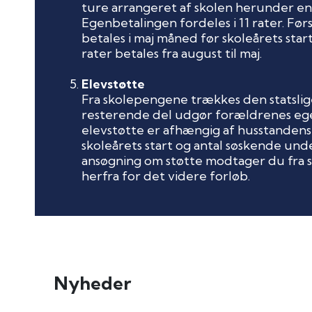
ture arrangeret af skolen herunder en
Egenbetalingen fordeles i 11 rater. Førs
betales i maj måned før skoleårets star
rater betales fra august til maj.
Elevstøtte
Fra skolepengene trækkes den statslig
resterende del udgør forældrenes ege
elevstøtte er afhængig af husstandens
skoleårets start og antal søskende unde
ansøgning om støtte modtager du fra sk
herfra for det videre forløb.
Nyheder