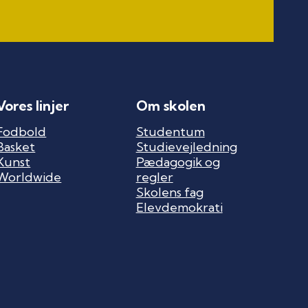
Vores linjer
Om skolen
Fodbold
Studentum
Basket
Studievejledning
Kunst
Pædagogik og
Worldwide
regler
Skolens fag
Elevdemokrati