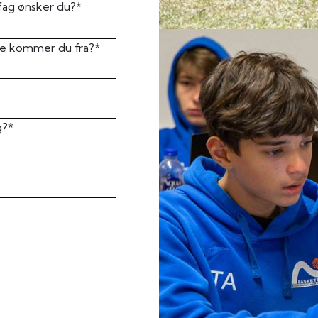
efag ønsker du?*
le kommer du fra?*
g?*