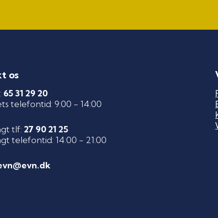
t os
:
65 31 29 20
s telefontid: 9:00 - 14:00
t tlf:
27 90 21 25
t telefontid: 14:00 - 21:00
evn@evn.dk