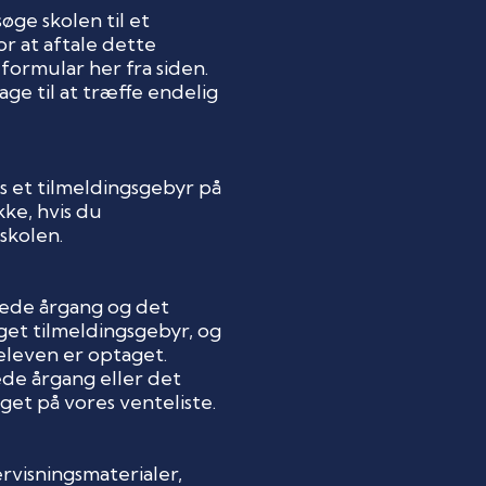
øge skolen til et
r at aftale dette
formular her fra siden.
ge til at træffe endelig
es et tilmeldingsgebyr på
kke, hvis du
skolen.
kede årgang og det
get tilmeldingsgebyr, og
eleven er optaget.
ede årgang eller det
get på vores venteliste.
rvisningsmaterialer,