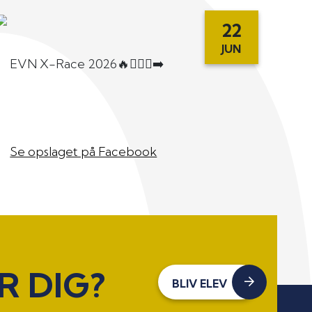
22
JUN
EVN X-Race 2026🔥🏃🏼‍♂️‍➡️
Se opslaget på Facebook
R DIG?
BLIV ELEV