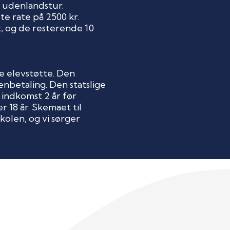
 udenlandstur.
te rate på 2500 kr.
t, og de resterende 10
e elevstøtte. Den
nbetaling. Den statslige
 indkomst 2 år før
r 18 år. Skemaet til
olen, og vi sørger